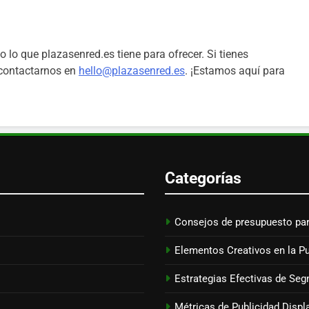
o lo que plazasenred.es tiene para ofrecer. Si tienes
 contactarnos en
hello@plazasenred.es
. ¡Estamos aquí para
Categorías
Consejos de presupuesto par
Elementos Creativos en la Pu
Estrategias Efectivas de Seg
Métricas de Publicidad Displ