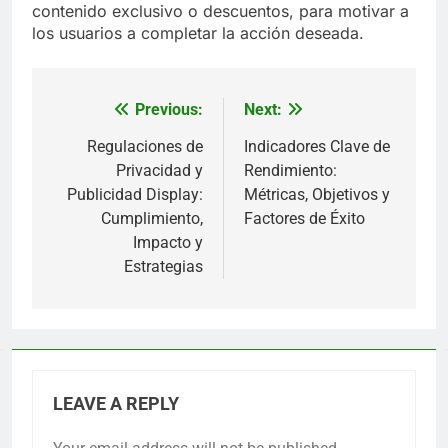
Conversión de leads
La conversión de leads se refiere al porcentaje de
usuarios que, después de hacer clic en tu anuncio,
realizan una acción deseada, como registrarse
para un boletín o solicitar más información. Esta
métrica es crucial para evaluar el retorno de
inversión de tus campañas. En el sector de salud y
bienestar, las tasas de conversión pueden oscilar
entre el 2% y el 10%, dependiendo de la oferta y
la calidad del tráfico.
Para aumentar la conversión de leads, asegúrate
de que la página de destino esté optimizada y sea
coherente con el mensaje del anuncio. Utiliza
formularios simples y ofrece incentivos, como
contenido exclusivo o descuentos, para motivar a
los usuarios a completar la acción deseada.