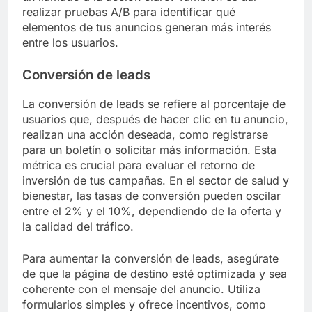
optimizar tus estrategias en el sector de salud y
bienestar.
Tasa de clics (CTR)
La tasa de clics (CTR) mide el porcentaje de
usuarios que hacen clic en tu anuncio en
comparación con el número total de impresiones.
Un CTR alto indica que tu anuncio es relevante y
atractivo para tu audiencia. En el sector de salud y
bienestar, un CTR típico puede variar entre el
0.5% y el 3% dependiendo de la calidad del
contenido y la segmentación del público.
Para mejorar tu CTR, asegúrate de que tus
anuncios sean visualmente atractivos y contengan
un llamado a la acción claro. También es útil
realizar pruebas A/B para identificar qué
elementos de tus anuncios generan más interés
entre los usuarios.