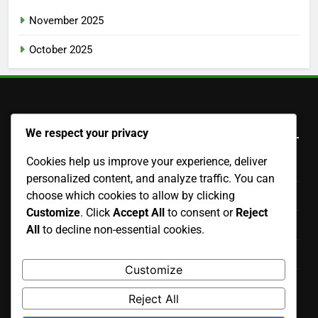
Mejor y Cuándo Usar
Presupuesto de Publicidad de Display Estacional:
Estrategias y Planificación de Campañas para las
Vacaciones
Buscar
We respect your privacy
Cookies help us improve your experience, deliver
Search
personalized content, and analyze traffic. You can
for:
choose which cookies to allow by clicking
Customize
. Click
Accept All
to consent or
Reject
All
to decline non-essential cookies.
Archivos
Customize
November 2025
Reject All
October 2025