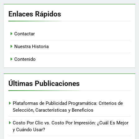
Google Display Network vs
Facebook Ads: Cuál es Mejor y
Cuándo Usar
Lucía Salazar
5 months ago
0
Plataformas de Native
Advertising: Efectividad, Métricas
y Mejores Casos de Uso
Lucía Salazar
6 months ago
0
LinkedIn para Publicidad Display
B2B: Estrategias, Beneficios y
Segmentación
Lucía Salazar
6 months ago
0
Enlaces Rápidos